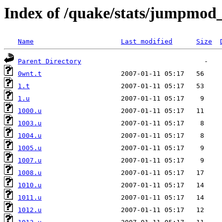
Index of /quake/stats/jumpmod
Name
Last modified
Size
Parent Directory
0wnt.t
1.t
1.u
1000.u
1003.u
1004.u
1005.u
1007.u
1008.u
1010.u
1011.u
1012.u